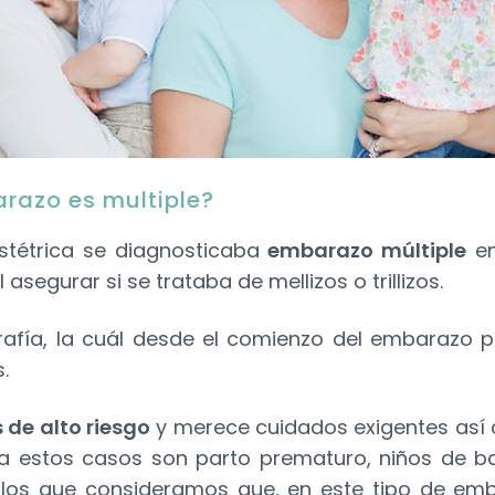
razo es multiple?
bstétrica se diagnosticaba
embarazo múltiple
en
asegurar si se trataba de mellizos o trillizos.
grafía, la cuál desde el comienzo del embarazo 
.
de alto riesgo
y merece cuidados exigentes así 
ra estos casos son parto prematuro, niños de ba
 los que consideramos que, en este tipo de emba