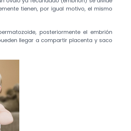
 un óvulo ya fecundado (embrión) se divide
mente tienen, por igual motivo, el mismo
permatozoide, posteriormente el embrión
 pueden llegar a compartir placenta y saco