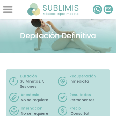
Depilación Definitiva
Duración
Recuperación
30 Minutos, 5
Inmediata
Sesiones
Anestesia
Resultados
No se requiere
Permanentes
Internación
Precio
No se requiere
¡
Consultá
!