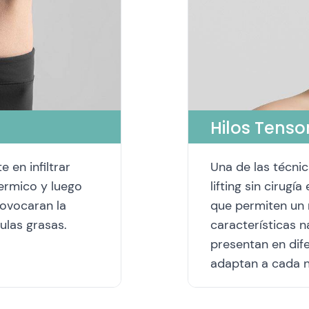
Hilos Tenso
e en infiltrar
Una de las técnic
dermico y luego
lifting sin cirugí
rovocaran la
que permiten un 
ulas grasas.
características n
presentan en dif
adaptan a cada 