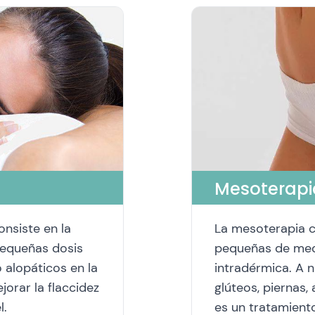
Mesoterapi
onsiste en la
La mesoterapia co
 pequeñas dosis
pequeñas de med
alopáticos en la
intradérmica. A n
jorar la flaccidez
glúteos, piernas
l.
es un tratamiento