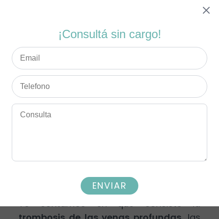
¡Consultá sin cargo!
Flebologia: Trombosis de
las Venas Profundas
¿Un viaje de placer puede terminar en
una tragedia?
ENVIAR
Te contamos en qué consiste la
trombosis de las venas profundas
, las