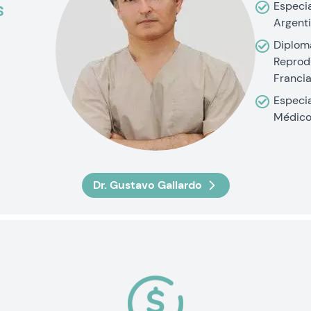
s
Especia
Argent
Diploma
Reprodu
Francia
Especia
Médicos
Dr. Gustavo Gallardo