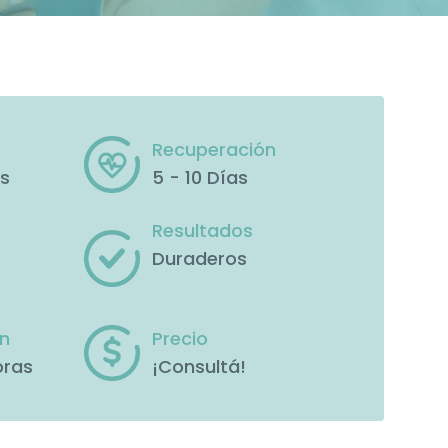
Recuperación
as
5 - 10 Días
Resultados
Duraderos
ón
Precio
oras
¡
Consultá
!