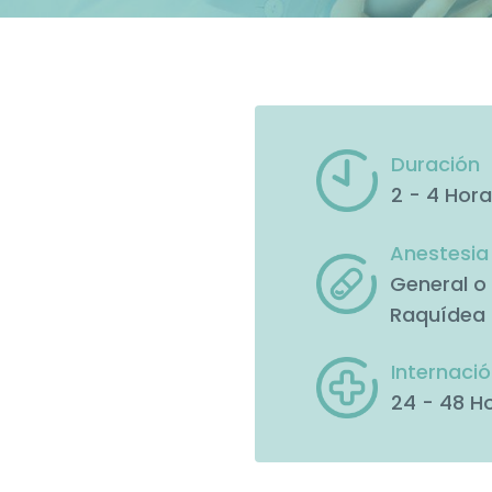
Duración
2 - 4 Hor
Anestesia
General o
Raquídea
Internaci
24 - 48 H