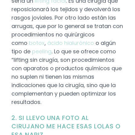
sería un
lifting facial
. Es una cirugía que
reposicionará los tejidos y devolverá los
rasgos joviales. Por otro lado están las
arrugas, que por lo general se tratan con
procedimientos no quirúrgicos
como
botox
,
ácido hialurónico
o algún
tipo de
peeling
. Lo que se ofrece como
“lifting sin cirugía, son procedimientos
con aparatos o productos químicos que
no suplen ni tienen las mismas
indicaciones que la cirugía, sino que la
complementan y pueden optimizar los
resultados.
2. SI LLEVO UNA FOTO AL
CIRUJANO ME HACE ESAS LOLAS O
ESA NARIZ